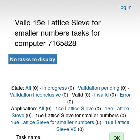
log in
Valid 15e Lattice Sieve for
smaller numbers tasks for
computer 7165828
No tasks to display
State:
All
(0) ·
In progress
(0) ·
Validation pending
(0) ·
Validation inconclusive
(0) · Valid (0) ·
Invalid
(0) ·
Error
(0)
Application:
All
(0) ·
14e Lattice Sieve
(0) ·
15e Lattice
Sieve
(0) · 15e Lattice Sieve for smaller numbers (0) ·
16e Lattice Sieve for smaller numbers
(0) ·
16e Lattice
Sieve V5
(0)
Task name: