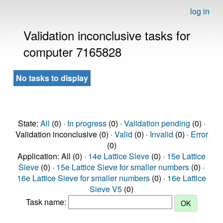
log in
Validation inconclusive tasks for
computer 7165828
No tasks to display
State:
All
(0) ·
In progress
(0) ·
Validation pending
(0) ·
Validation inconclusive (0) ·
Valid
(0) ·
Invalid
(0) ·
Error
(0)
Application: All (0) ·
14e Lattice Sieve
(0) ·
15e Lattice
Sieve
(0) ·
15e Lattice Sieve for smaller numbers
(0) ·
16e Lattice Sieve for smaller numbers
(0) ·
16e Lattice
Sieve V5
(0)
Task name: