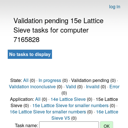
log in
Validation pending 15e Lattice
Sieve tasks for computer
7165828
No tasks to display
State:
All
(0) ·
In progress
(0) · Validation pending (0) ·
Validation inconclusive
(0) ·
Valid
(0) ·
Invalid
(0) ·
Error
(0)
Application:
All
(0) ·
14e Lattice Sieve
(0) · 15e Lattice
Sieve (0) ·
15e Lattice Sieve for smaller numbers
(0) ·
16e Lattice Sieve for smaller numbers
(0) ·
16e Lattice
Sieve V5
(0)
Task name: