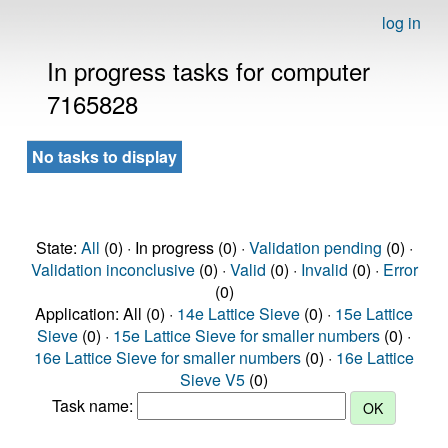
log in
In progress tasks for computer
7165828
No tasks to display
State:
All
(0) · In progress (0) ·
Validation pending
(0) ·
Validation inconclusive
(0) ·
Valid
(0) ·
Invalid
(0) ·
Error
(0)
Application: All (0) ·
14e Lattice Sieve
(0) ·
15e Lattice
Sieve
(0) ·
15e Lattice Sieve for smaller numbers
(0) ·
16e Lattice Sieve for smaller numbers
(0) ·
16e Lattice
Sieve V5
(0)
Task name: