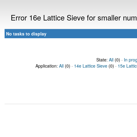
Error 16e Lattice Sieve for smaller n
No tasks to display
State:
All
(0) ·
In pro
Application:
All
(0) ·
14e Lattice Sieve
(0) ·
15e Latti