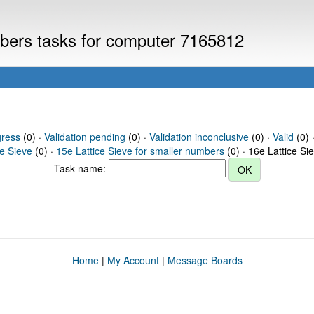
umbers tasks for computer 7165812
gress
(0) ·
Validation pending
(0) ·
Validation inconclusive
(0) ·
Valid
(0) 
ce Sieve
(0) ·
15e Lattice Sieve for smaller numbers
(0) · 16e Lattice Si
Task name:
Home
|
My Account
|
Message Boards