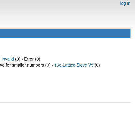
log in
·
Invalid
(0) · Error (0)
eve for smaller numbers (0) ·
16e Lattice Sieve V5
(0)