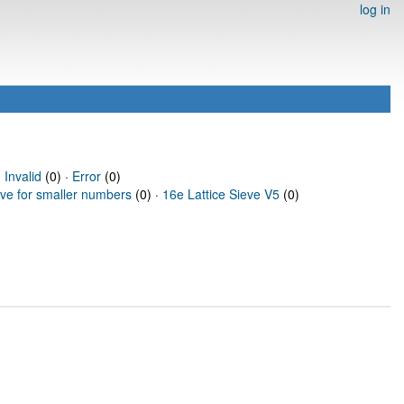
log in
·
Invalid
(0) ·
Error
(0)
eve for smaller numbers
(0) ·
16e Lattice Sieve V5
(0)