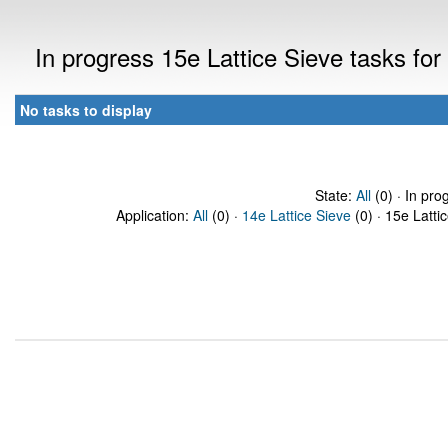
In progress 15e Lattice Sieve tasks f
No tasks to display
State:
All
(0) · In pro
Application:
All
(0) ·
14e Lattice Sieve
(0) · 15e Latti