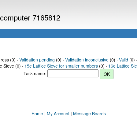
or computer 7165812
gress (0) ·
Validation pending
(0) ·
Validation inconclusive
(0) ·
Valid
(0) 
ce Sieve (0) ·
15e Lattice Sieve for smaller numbers
(0) ·
16e Lattice Si
Task name:
Home
|
My Account
|
Message Boards