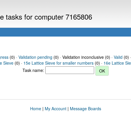
eve tasks for computer 7165806
gress
(0) ·
Validation pending
(0) · Validation inconclusive (0) ·
Valid
(0) 
ce Sieve
(0) ·
15e Lattice Sieve for smaller numbers
(0) ·
16e Lattice Si
Task name:
Home
|
My Account
|
Message Boards