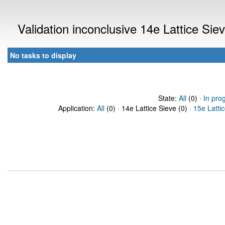
Validation inconclusive 14e Lattice Si
No tasks to display
State:
All
(0) ·
In pro
Application:
All
(0) · 14e Lattice Sieve (0) ·
15e Latti