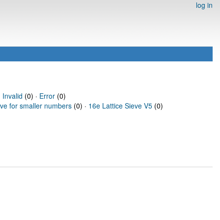
log in
·
Invalid
(0) ·
Error
(0)
eve for smaller numbers
(0) ·
16e Lattice Sieve V5
(0)