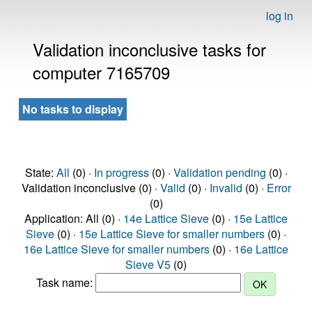
log in
Validation inconclusive tasks for
computer 7165709
No tasks to display
State:
All
(0) ·
In progress
(0) ·
Validation pending
(0) ·
Validation inconclusive (0) ·
Valid
(0) ·
Invalid
(0) ·
Error
(0)
Application: All (0) ·
14e Lattice Sieve
(0) ·
15e Lattice
Sieve
(0) ·
15e Lattice Sieve for smaller numbers
(0) ·
16e Lattice Sieve for smaller numbers
(0) ·
16e Lattice
Sieve V5
(0)
Task name: