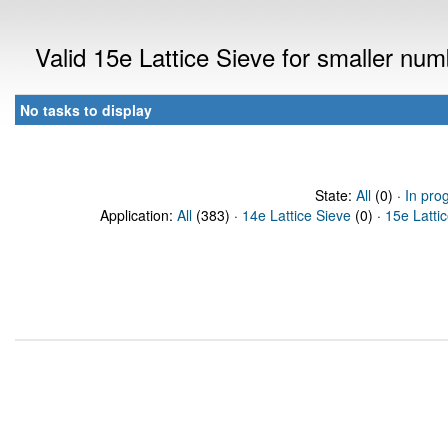
Valid 15e Lattice Sieve for smaller nu
No tasks to display
State:
All
(0) ·
In pro
Application:
All
(383) ·
14e Lattice Sieve
(0) ·
15e Latti