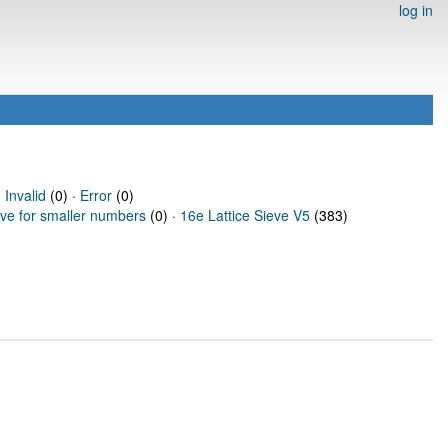
log in
·
Invalid
(0) ·
Error
(0)
eve for smaller numbers
(0) ·
16e Lattice Sieve V5
(383)