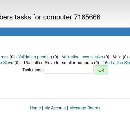
mbers tasks for computer 7165666
gress
(0) ·
Validation pending
(0) ·
Validation inconclusive
(0) · Valid (0) 
ce Sieve
(0) · 15e Lattice Sieve for smaller numbers (0) ·
16e Lattice Si
Task name:
Home
|
My Account
|
Message Boards