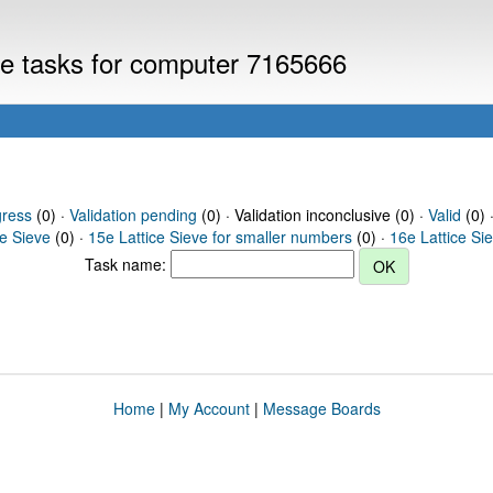
eve tasks for computer 7165666
gress
(0) ·
Validation pending
(0) · Validation inconclusive (0) ·
Valid
(0) 
ce Sieve
(0) ·
15e Lattice Sieve for smaller numbers
(0) ·
16e Lattice Si
Task name:
Home
|
My Account
|
Message Boards