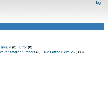
log in
·
Invalid
(0) ·
Error
(0)
eve for smaller numbers
(0) ·
16e Lattice Sieve V5
(383)