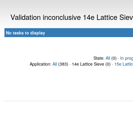
Validation inconclusive 14e Lattice Si
No tasks to display
State:
All
(0) ·
In pro
Application:
All
(383) · 14e Lattice Sieve (0) ·
15e Latti