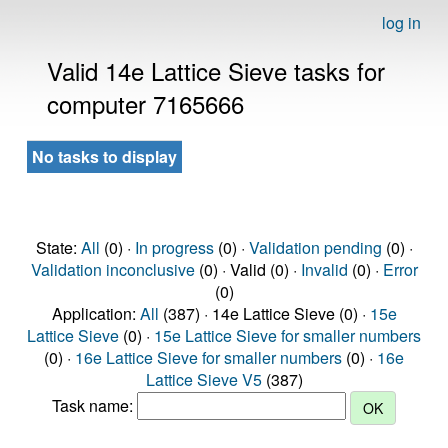
log in
Valid 14e Lattice Sieve tasks for
computer 7165666
No tasks to display
State:
All
(0) ·
In progress
(0) ·
Validation pending
(0) ·
Validation inconclusive
(0) · Valid (0) ·
Invalid
(0) ·
Error
(0)
Application:
All
(387) · 14e Lattice Sieve (0) ·
15e
Lattice Sieve
(0) ·
15e Lattice Sieve for smaller numbers
(0) ·
16e Lattice Sieve for smaller numbers
(0) ·
16e
Lattice Sieve V5
(387)
Task name: