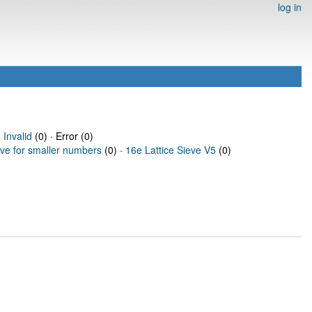
log in
·
Invalid
(0) · Error (0)
eve for smaller numbers
(0) ·
16e Lattice Sieve V5
(0)