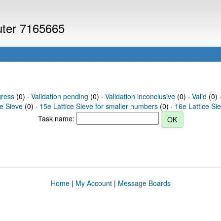
puter 7165665
gress
(0) ·
Validation pending
(0) ·
Validation inconclusive
(0) ·
Valid
(0) 
ce Sieve
(0) ·
15e Lattice Sieve for smaller numbers
(0) ·
16e Lattice Si
Task name:
Home
|
My Account
|
Message Boards