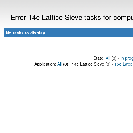
Error 14e Lattice Sieve tasks for com
No tasks to display
State:
All
(0) ·
In pro
Application:
All
(0) · 14e Lattice Sieve (0) ·
15e Latti