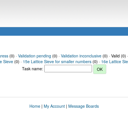
gress
(0) ·
Validation pending
(0) ·
Validation inconclusive
(0) · Valid (0) 
ce Sieve
(0) ·
15e Lattice Sieve for smaller numbers
(0) ·
16e Lattice Si
Task name:
Home
|
My Account
|
Message Boards