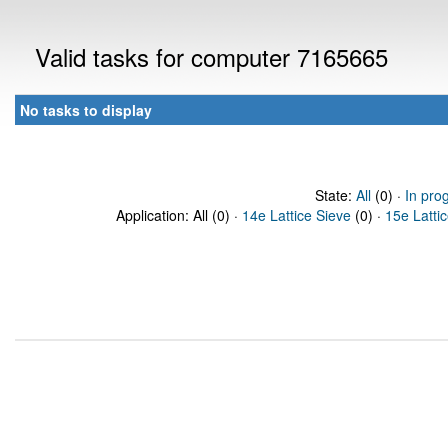
Valid tasks for computer 7165665
No tasks to display
State:
All
(0) ·
In pro
Application: All (0) ·
14e Lattice Sieve
(0) ·
15e Latti