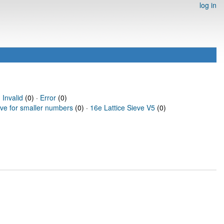
log in
·
Invalid
(0) ·
Error
(0)
eve for smaller numbers
(0) ·
16e Lattice Sieve V5
(0)