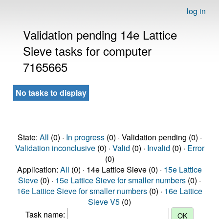
log in
Validation pending 14e Lattice
Sieve tasks for computer
7165665
No tasks to display
State:
All
(0) ·
In progress
(0) · Validation pending (0) ·
Validation inconclusive
(0) ·
Valid
(0) ·
Invalid
(0) ·
Error
(0)
Application:
All
(0) · 14e Lattice Sieve (0) ·
15e Lattice
Sieve
(0) ·
15e Lattice Sieve for smaller numbers
(0) ·
16e Lattice Sieve for smaller numbers
(0) ·
16e Lattice
Sieve V5
(0)
Task name: