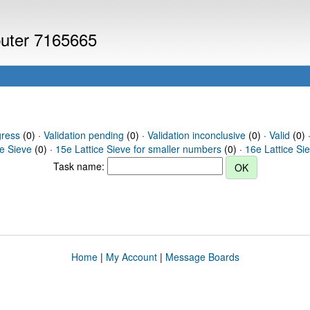
puter 7165665
gress
(0) ·
Validation pending
(0) ·
Validation inconclusive
(0) ·
Valid
(0) 
ce Sieve
(0) ·
15e Lattice Sieve for smaller numbers
(0) ·
16e Lattice Si
Task name:
Home
|
My Account
|
Message Boards