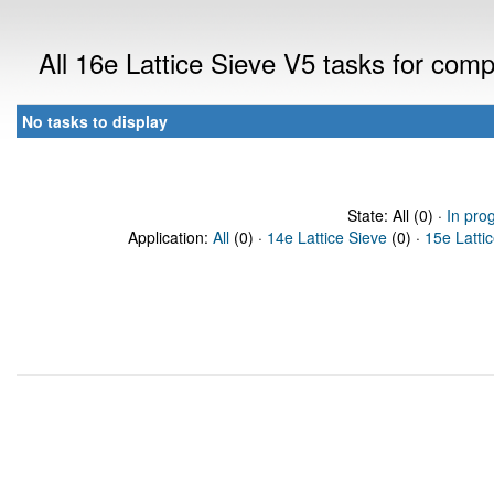
All 16e Lattice Sieve V5 tasks for com
No tasks to display
State: All (0) ·
In pro
Application:
All
(0) ·
14e Lattice Sieve
(0) ·
15e Latti