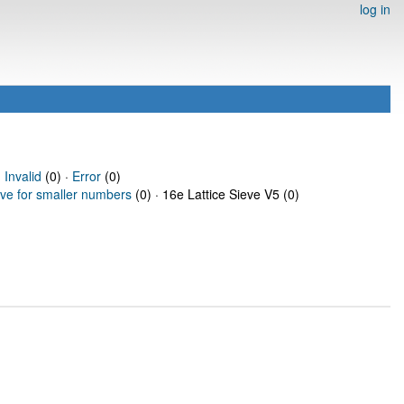
log in
·
Invalid
(0) ·
Error
(0)
eve for smaller numbers
(0) · 16e Lattice Sieve V5 (0)