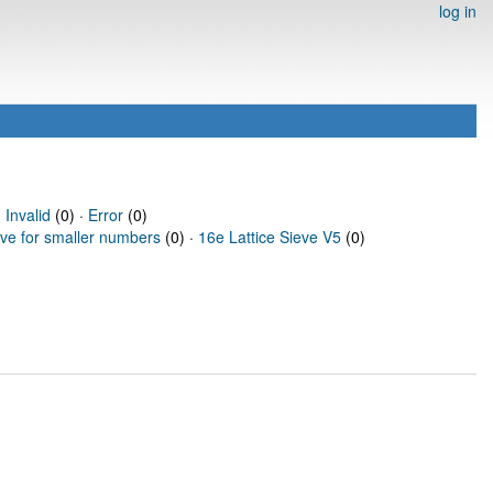
log in
·
Invalid
(0) ·
Error
(0)
eve for smaller numbers
(0) ·
16e Lattice Sieve V5
(0)