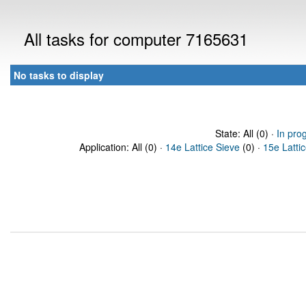
All tasks for computer 7165631
No tasks to display
State: All (0) ·
In pro
Application: All (0) ·
14e Lattice Sieve
(0) ·
15e Latti