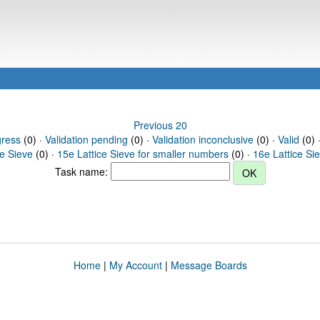
Previous 20
gress
(0) ·
Validation pending
(0) ·
Validation inconclusive
(0) ·
Valid
(0) 
ce Sieve
(0) ·
15e Lattice Sieve for smaller numbers
(0) ·
16e Lattice Si
Task name:
Home
|
My Account
|
Message Boards