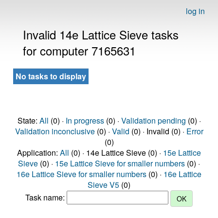
log in
Invalid 14e Lattice Sieve tasks
for computer 7165631
No tasks to display
State:
All
(0) ·
In progress
(0) ·
Validation pending
(0) ·
Validation inconclusive
(0) ·
Valid
(0) · Invalid (0) ·
Error
(0)
Application:
All
(0) · 14e Lattice Sieve (0) ·
15e Lattice
Sieve
(0) ·
15e Lattice Sieve for smaller numbers
(0) ·
16e Lattice Sieve for smaller numbers
(0) ·
16e Lattice
Sieve V5
(0)
Task name: