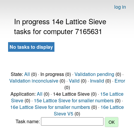
log in
In progress 14e Lattice Sieve
tasks for computer 7165631
No tasks to display
State:
All
(0) · In progress (0) ·
Validation pending
(0) ·
Validation inconclusive
(0) ·
Valid
(0) ·
Invalid
(0) ·
Error
(0)
Application:
All
(0) · 14e Lattice Sieve (0) ·
15e Lattice
Sieve
(0) ·
15e Lattice Sieve for smaller numbers
(0) ·
16e Lattice Sieve for smaller numbers
(0) ·
16e Lattice
Sieve V5
(0)
Task name: