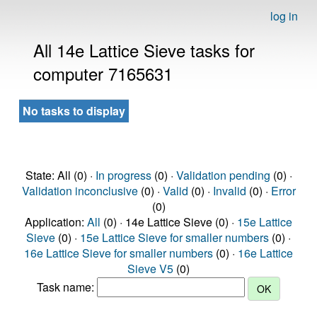
log in
All 14e Lattice Sieve tasks for
computer 7165631
No tasks to display
State: All (0) ·
In progress
(0) ·
Validation pending
(0) ·
Validation inconclusive
(0) ·
Valid
(0) ·
Invalid
(0) ·
Error
(0)
Application:
All
(0) · 14e Lattice Sieve (0) ·
15e Lattice
Sieve
(0) ·
15e Lattice Sieve for smaller numbers
(0) ·
16e Lattice Sieve for smaller numbers
(0) ·
16e Lattice
Sieve V5
(0)
Task name: