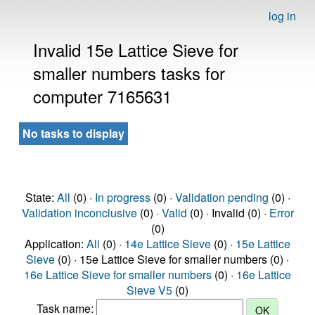
log in
Invalid 15e Lattice Sieve for
smaller numbers tasks for
computer 7165631
No tasks to display
State:
All
(0) ·
In progress
(0) ·
Validation pending
(0) ·
Validation inconclusive
(0) ·
Valid
(0) · Invalid (0) ·
Error
(0)
Application:
All
(0) ·
14e Lattice Sieve
(0) ·
15e Lattice
Sieve
(0) · 15e Lattice Sieve for smaller numbers (0) ·
16e Lattice Sieve for smaller numbers
(0) ·
16e Lattice
Sieve V5
(0)
Task name: