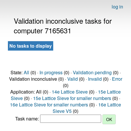
log in
Validation inconclusive tasks for
computer 7165631
No tasks to display
State:
All
(0) ·
In progress
(0) ·
Validation pending
(0) ·
Validation inconclusive (0) ·
Valid
(0) ·
Invalid
(0) ·
Error
(0)
Application: All (0) ·
14e Lattice Sieve
(0) ·
15e Lattice
Sieve
(0) ·
15e Lattice Sieve for smaller numbers
(0) ·
16e Lattice Sieve for smaller numbers
(0) ·
16e Lattice
Sieve V5
(0)
Task name: