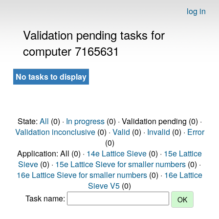
log in
Validation pending tasks for
computer 7165631
No tasks to display
State:
All
(0) ·
In progress
(0) · Validation pending (0) ·
Validation inconclusive
(0) ·
Valid
(0) ·
Invalid
(0) ·
Error
(0)
Application: All (0) ·
14e Lattice Sieve
(0) ·
15e Lattice
Sieve
(0) ·
15e Lattice Sieve for smaller numbers
(0) ·
16e Lattice Sieve for smaller numbers
(0) ·
16e Lattice
Sieve V5
(0)
Task name: