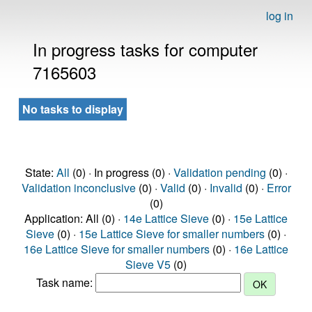
log in
In progress tasks for computer
7165603
No tasks to display
State:
All
(0) · In progress (0) ·
Validation pending
(0) ·
Validation inconclusive
(0) ·
Valid
(0) ·
Invalid
(0) ·
Error
(0)
Application: All (0) ·
14e Lattice Sieve
(0) ·
15e Lattice
Sieve
(0) ·
15e Lattice Sieve for smaller numbers
(0) ·
16e Lattice Sieve for smaller numbers
(0) ·
16e Lattice
Sieve V5
(0)
Task name: