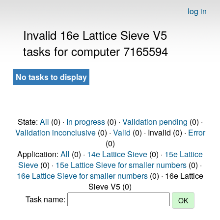
log in
Invalid 16e Lattice Sieve V5
tasks for computer 7165594
No tasks to display
State:
All
(0) ·
In progress
(0) ·
Validation pending
(0) ·
Validation inconclusive
(0) ·
Valid
(0) · Invalid (0) ·
Error
(0)
Application:
All
(0) ·
14e Lattice Sieve
(0) ·
15e Lattice
Sieve
(0) ·
15e Lattice Sieve for smaller numbers
(0) ·
16e Lattice Sieve for smaller numbers
(0) · 16e Lattice
Sieve V5 (0)
Task name: