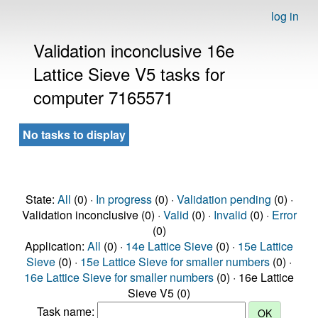
log in
Validation inconclusive 16e
Lattice Sieve V5 tasks for
computer 7165571
No tasks to display
State:
All
(0) ·
In progress
(0) ·
Validation pending
(0) ·
Validation inconclusive (0) ·
Valid
(0) ·
Invalid
(0) ·
Error
(0)
Application:
All
(0) ·
14e Lattice Sieve
(0) ·
15e Lattice
Sieve
(0) ·
15e Lattice Sieve for smaller numbers
(0) ·
16e Lattice Sieve for smaller numbers
(0) · 16e Lattice
Sieve V5 (0)
Task name: