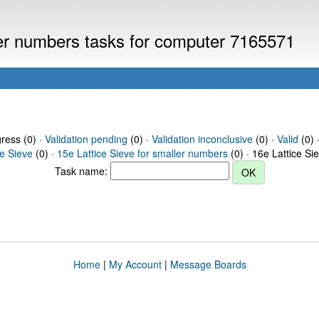
ller numbers tasks for computer 7165571
gress (0) ·
Validation pending
(0) ·
Validation inconclusive
(0) ·
Valid
(0) 
ce Sieve
(0) ·
15e Lattice Sieve for smaller numbers
(0) · 16e Lattice Si
Task name:
Home
|
My Account
|
Message Boards