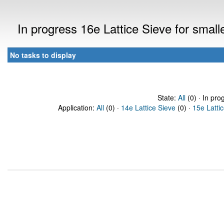
In progress 16e Lattice Sieve for sma
No tasks to display
State:
All
(0) · In pro
Application:
All
(0) ·
14e Lattice Sieve
(0) ·
15e Latti