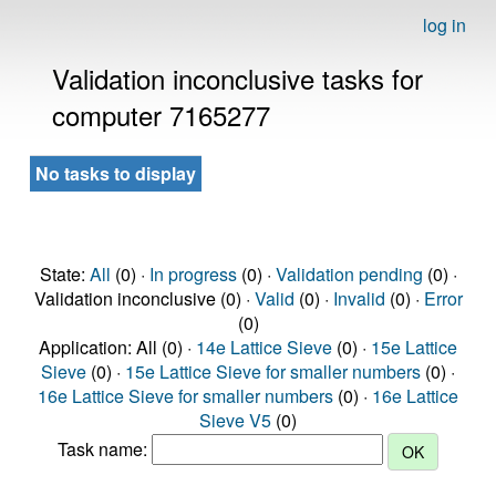
log in
Validation inconclusive tasks for
computer 7165277
No tasks to display
State:
All
(0) ·
In progress
(0) ·
Validation pending
(0) ·
Validation inconclusive (0) ·
Valid
(0) ·
Invalid
(0) ·
Error
(0)
Application: All (0) ·
14e Lattice Sieve
(0) ·
15e Lattice
Sieve
(0) ·
15e Lattice Sieve for smaller numbers
(0) ·
16e Lattice Sieve for smaller numbers
(0) ·
16e Lattice
Sieve V5
(0)
Task name: