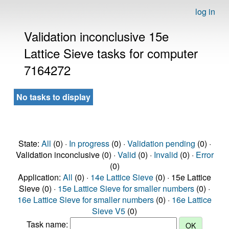
log in
Validation inconclusive 15e
Lattice Sieve tasks for computer
7164272
No tasks to display
State:
All
(0) ·
In progress
(0) ·
Validation pending
(0) ·
Validation inconclusive (0) ·
Valid
(0) ·
Invalid
(0) ·
Error
(0)
Application:
All
(0) ·
14e Lattice Sieve
(0) · 15e Lattice
Sieve (0) ·
15e Lattice Sieve for smaller numbers
(0) ·
16e Lattice Sieve for smaller numbers
(0) ·
16e Lattice
Sieve V5
(0)
Task name: