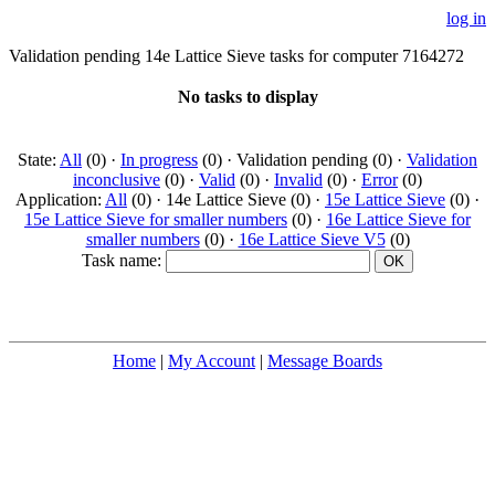
log in
Validation pending 14e Lattice Sieve tasks for computer 7164272
No tasks to display
State:
All
(0) ·
In progress
(0) · Validation pending (0) ·
Validation
inconclusive
(0) ·
Valid
(0) ·
Invalid
(0) ·
Error
(0)
Application:
All
(0) · 14e Lattice Sieve (0) ·
15e Lattice Sieve
(0) ·
15e Lattice Sieve for smaller numbers
(0) ·
16e Lattice Sieve for
smaller numbers
(0) ·
16e Lattice Sieve V5
(0)
Task name:
Home
|
My Account
|
Message Boards