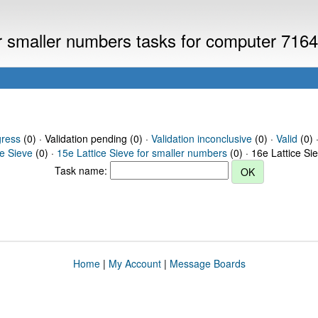
or smaller numbers tasks for computer 716
gress
(0) · Validation pending (0) ·
Validation inconclusive
(0) ·
Valid
(0) 
ce Sieve
(0) ·
15e Lattice Sieve for smaller numbers
(0) · 16e Lattice Si
Task name:
Home
|
My Account
|
Message Boards