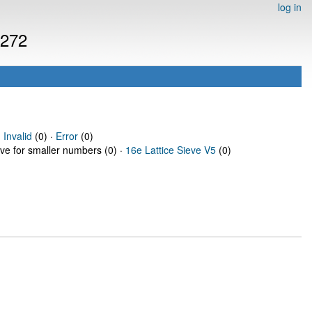
log in
4272
·
Invalid
(0) ·
Error
(0)
eve for smaller numbers (0) ·
16e Lattice Sieve V5
(0)