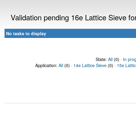
Validation pending 16e Lattice Sieve f
No tasks to display
State:
All
(0) ·
In pro
Application:
All
(0) ·
14e Lattice Sieve
(0) ·
15e Latti