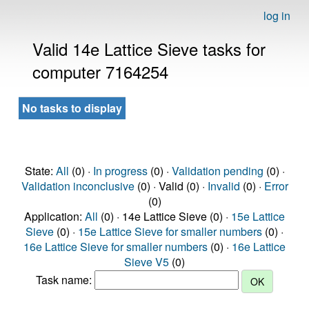
log in
Valid 14e Lattice Sieve tasks for
computer 7164254
No tasks to display
State:
All
(0) ·
In progress
(0) ·
Validation pending
(0) ·
Validation inconclusive
(0) · Valid (0) ·
Invalid
(0) ·
Error
(0)
Application:
All
(0) · 14e Lattice Sieve (0) ·
15e Lattice
Sieve
(0) ·
15e Lattice Sieve for smaller numbers
(0) ·
16e Lattice Sieve for smaller numbers
(0) ·
16e Lattice
Sieve V5
(0)
Task name: