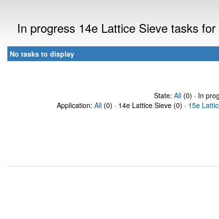
In progress 14e Lattice Sieve tasks f
No tasks to display
State:
All
(0) · In pro
Application:
All
(0) · 14e Lattice Sieve (0) ·
15e Latti