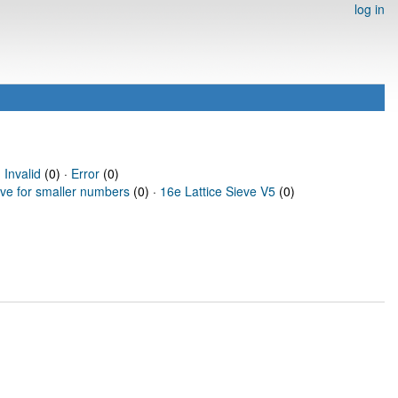
log in
·
Invalid
(0) ·
Error
(0)
eve for smaller numbers
(0) ·
16e Lattice Sieve V5
(0)