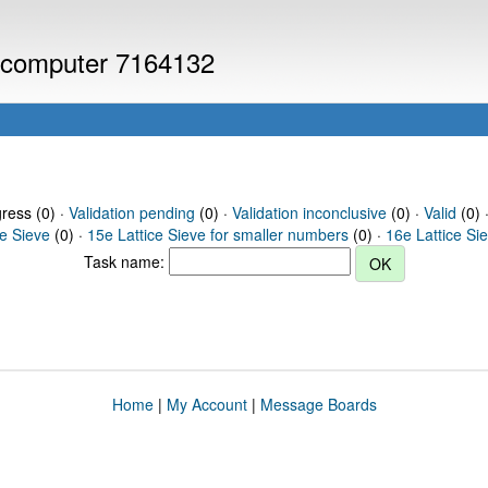
or computer 7164132
gress (0) ·
Validation pending
(0) ·
Validation inconclusive
(0) ·
Valid
(0) 
ce Sieve
(0) ·
15e Lattice Sieve for smaller numbers
(0) ·
16e Lattice Si
Task name:
Home
|
My Account
|
Message Boards