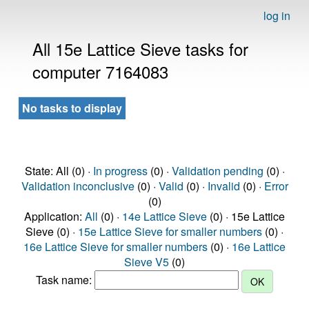
log in
All 15e Lattice Sieve tasks for
computer 7164083
No tasks to display
State: All (0) ·
In progress
(0) ·
Validation pending
(0) ·
Validation inconclusive
(0) ·
Valid
(0) ·
Invalid
(0) ·
Error
(0)
Application:
All
(0) ·
14e Lattice Sieve
(0) · 15e Lattice
Sieve (0) ·
15e Lattice Sieve for smaller numbers
(0) ·
16e Lattice Sieve for smaller numbers
(0) ·
16e Lattice
Sieve V5
(0)
Task name: