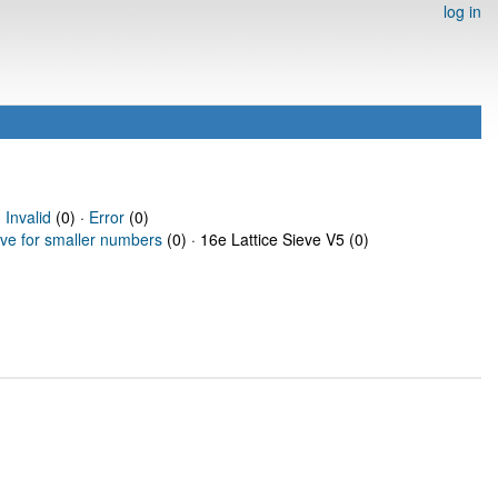
log in
·
Invalid
(0) ·
Error
(0)
eve for smaller numbers
(0) · 16e Lattice Sieve V5 (0)