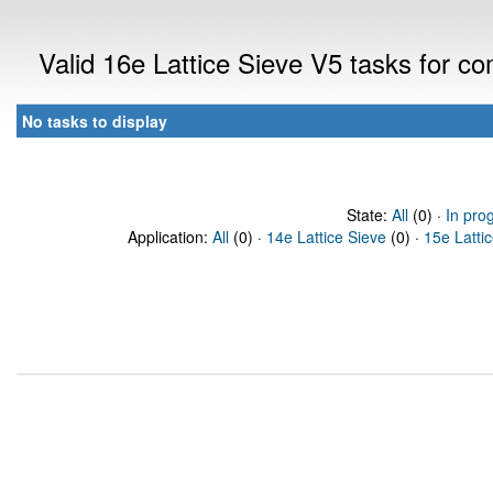
Valid 16e Lattice Sieve V5 tasks for 
No tasks to display
State:
All
(0) ·
In pro
Application:
All
(0) ·
14e Lattice Sieve
(0) ·
15e Latti