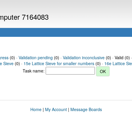
computer 7164083
gress
(0) ·
Validation pending
(0) ·
Validation inconclusive
(0) · Valid (0) 
ce Sieve
(0) ·
15e Lattice Sieve for smaller numbers
(0) ·
16e Lattice Si
Task name:
Home
|
My Account
|
Message Boards