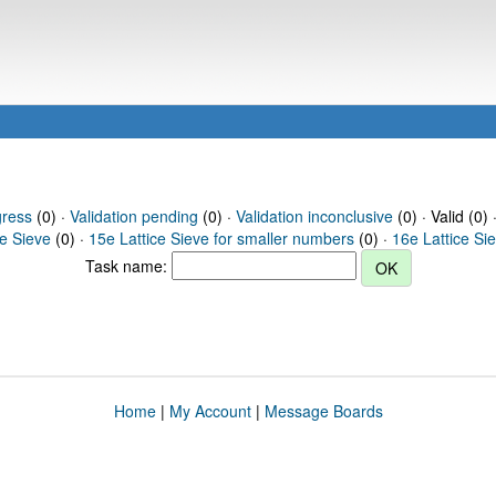
gress
(0) ·
Validation pending
(0) ·
Validation inconclusive
(0) · Valid (0) 
ce Sieve
(0) ·
15e Lattice Sieve for smaller numbers
(0) ·
16e Lattice Si
Task name:
Home
|
My Account
|
Message Boards