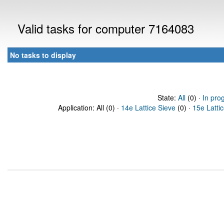
Valid tasks for computer 7164083
No tasks to display
State:
All
(0) ·
In pro
Application: All (0) ·
14e Lattice Sieve
(0) ·
15e Latti