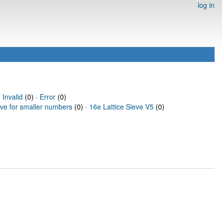
log in
·
Invalid
(0) ·
Error
(0)
eve for smaller numbers
(0) ·
16e Lattice Sieve V5
(0)