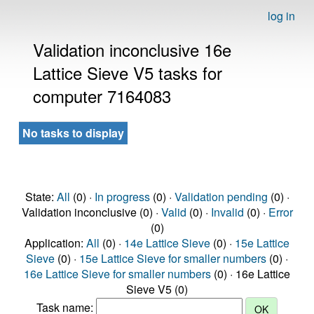
log in
Validation inconclusive 16e
Lattice Sieve V5 tasks for
computer 7164083
No tasks to display
State:
All
(0) ·
In progress
(0) ·
Validation pending
(0) ·
Validation inconclusive (0) ·
Valid
(0) ·
Invalid
(0) ·
Error
(0)
Application:
All
(0) ·
14e Lattice Sieve
(0) ·
15e Lattice
Sieve
(0) ·
15e Lattice Sieve for smaller numbers
(0) ·
16e Lattice Sieve for smaller numbers
(0) · 16e Lattice
Sieve V5 (0)
Task name: