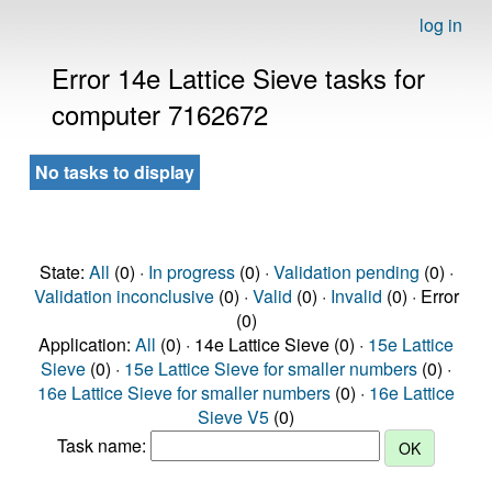
log in
Error 14e Lattice Sieve tasks for
computer 7162672
No tasks to display
State:
All
(0) ·
In progress
(0) ·
Validation pending
(0) ·
Validation inconclusive
(0) ·
Valid
(0) ·
Invalid
(0) · Error
(0)
Application:
All
(0) · 14e Lattice Sieve (0) ·
15e Lattice
Sieve
(0) ·
15e Lattice Sieve for smaller numbers
(0) ·
16e Lattice Sieve for smaller numbers
(0) ·
16e Lattice
Sieve V5
(0)
Task name: