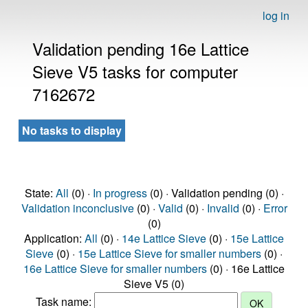
log in
Validation pending 16e Lattice
Sieve V5 tasks for computer
7162672
No tasks to display
State:
All
(0) ·
In progress
(0) · Validation pending (0) ·
Validation inconclusive
(0) ·
Valid
(0) ·
Invalid
(0) ·
Error
(0)
Application:
All
(0) ·
14e Lattice Sieve
(0) ·
15e Lattice
Sieve
(0) ·
15e Lattice Sieve for smaller numbers
(0) ·
16e Lattice Sieve for smaller numbers
(0) · 16e Lattice
Sieve V5 (0)
Task name: