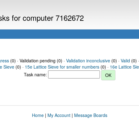
asks for computer 7162672
gress
(0) · Validation pending (0) ·
Validation inconclusive
(0) ·
Valid
(0) 
ce Sieve
(0) ·
15e Lattice Sieve for smaller numbers
(0) ·
16e Lattice Si
Task name:
Home
|
My Account
|
Message Boards