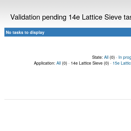
Validation pending 14e Lattice Sieve t
No tasks to display
State:
All
(0) ·
In pro
Application:
All
(0) · 14e Lattice Sieve (0) ·
15e Latti