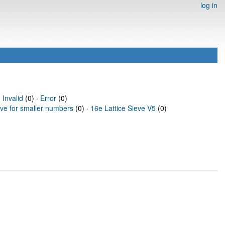
log in
·
Invalid
(0) ·
Error
(0)
eve for smaller numbers
(0) ·
16e Lattice Sieve V5
(0)