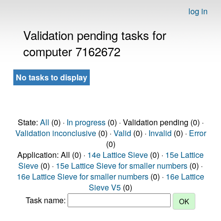
log in
Validation pending tasks for
computer 7162672
No tasks to display
State:
All
(0) ·
In progress
(0) · Validation pending (0) ·
Validation inconclusive
(0) ·
Valid
(0) ·
Invalid
(0) ·
Error
(0)
Application: All (0) ·
14e Lattice Sieve
(0) ·
15e Lattice
Sieve
(0) ·
15e Lattice Sieve for smaller numbers
(0) ·
16e Lattice Sieve for smaller numbers
(0) ·
16e Lattice
Sieve V5
(0)
Task name: