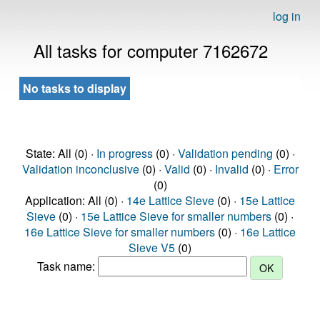
log in
All tasks for computer 7162672
No tasks to display
State: All (0) ·
In progress
(0) ·
Validation pending
(0) ·
Validation inconclusive
(0) ·
Valid
(0) ·
Invalid
(0) ·
Error
(0)
Application: All (0) ·
14e Lattice Sieve
(0) ·
15e Lattice
Sieve
(0) ·
15e Lattice Sieve for smaller numbers
(0) ·
16e Lattice Sieve for smaller numbers
(0) ·
16e Lattice
Sieve V5
(0)
Task name: