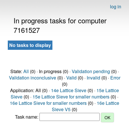
log in
In progress tasks for computer
7161527
No tasks to display
State:
All
(0) · In progress (0) ·
Validation pending
(0) ·
Validation inconclusive
(0) ·
Valid
(0) ·
Invalid
(0) ·
Error
(0)
Application: All (0) ·
14e Lattice Sieve
(0) ·
15e Lattice
Sieve
(0) ·
15e Lattice Sieve for smaller numbers
(0) ·
16e Lattice Sieve for smaller numbers
(0) ·
16e Lattice
Sieve V5
(0)
Task name: