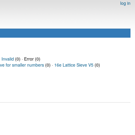
log in
·
Invalid
(0) · Error (0)
eve for smaller numbers
(0) ·
16e Lattice Sieve V5
(0)