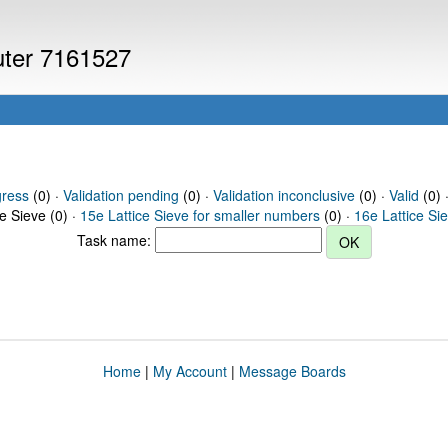
puter 7161527
gress
(0) ·
Validation pending
(0) ·
Validation inconclusive
(0) ·
Valid
(0) 
ce Sieve (0) ·
15e Lattice Sieve for smaller numbers
(0) ·
16e Lattice Si
Task name:
Home
|
My Account
|
Message Boards