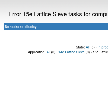
Error 15e Lattice Sieve tasks for com
No tasks to display
State:
All
(0) ·
In pro
Application:
All
(0) ·
14e Lattice Sieve
(0) · 15e Latti