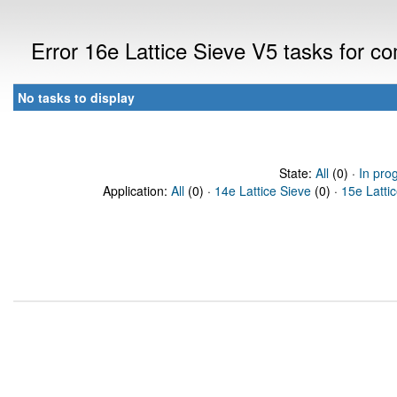
Error 16e Lattice Sieve V5 tasks for 
No tasks to display
State:
All
(0) ·
In pro
Application:
All
(0) ·
14e Lattice Sieve
(0) ·
15e Latti