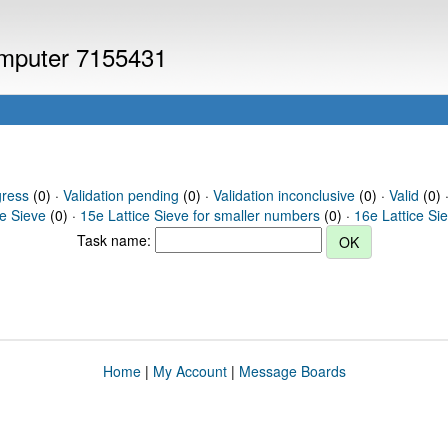
computer 7155431
gress
(0) ·
Validation pending
(0) ·
Validation inconclusive
(0) ·
Valid
(0) 
ce Sieve
(0) ·
15e Lattice Sieve for smaller numbers
(0) ·
16e Lattice Si
Task name:
Home
|
My Account
|
Message Boards