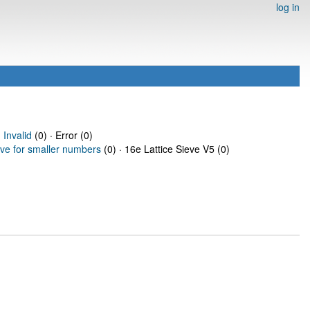
log in
·
Invalid
(0) · Error (0)
eve for smaller numbers
(0) · 16e Lattice Sieve V5 (0)