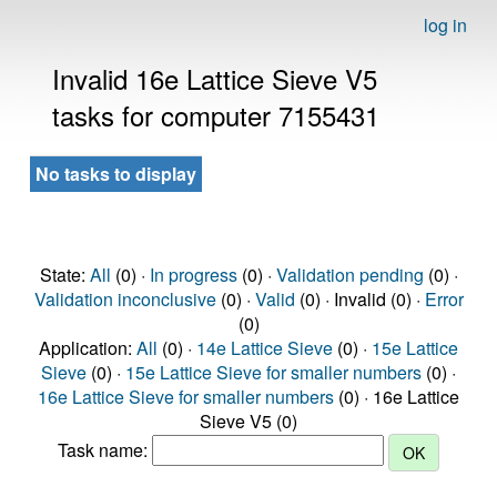
log in
Invalid 16e Lattice Sieve V5
tasks for computer 7155431
No tasks to display
State:
All
(0) ·
In progress
(0) ·
Validation pending
(0) ·
Validation inconclusive
(0) ·
Valid
(0) · Invalid (0) ·
Error
(0)
Application:
All
(0) ·
14e Lattice Sieve
(0) ·
15e Lattice
Sieve
(0) ·
15e Lattice Sieve for smaller numbers
(0) ·
16e Lattice Sieve for smaller numbers
(0) · 16e Lattice
Sieve V5 (0)
Task name: