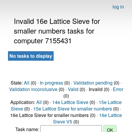
log in
Invalid 16e Lattice Sieve for
smaller numbers tasks for
computer 7155431
No tasks to display
State:
All
(0) ·
In progress
(0) ·
Validation pending
(0) ·
Validation inconclusive
(0) ·
Valid
(0) · Invalid (0) ·
Error
(0)
Application:
All
(0) ·
14e Lattice Sieve
(0) ·
15e Lattice
Sieve
(0) ·
15e Lattice Sieve for smaller numbers
(0) ·
16e Lattice Sieve for smaller numbers (0) ·
16e Lattice
Sieve V5
(0)
Task name: