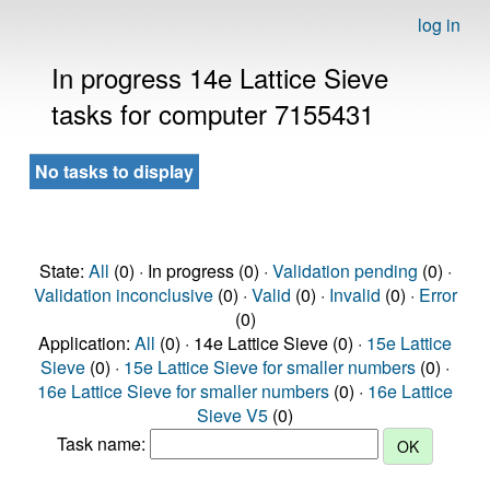
log in
In progress 14e Lattice Sieve
tasks for computer 7155431
No tasks to display
State:
All
(0) · In progress (0) ·
Validation pending
(0) ·
Validation inconclusive
(0) ·
Valid
(0) ·
Invalid
(0) ·
Error
(0)
Application:
All
(0) · 14e Lattice Sieve (0) ·
15e Lattice
Sieve
(0) ·
15e Lattice Sieve for smaller numbers
(0) ·
16e Lattice Sieve for smaller numbers
(0) ·
16e Lattice
Sieve V5
(0)
Task name: