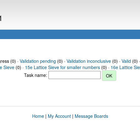
1
gress (0) ·
Validation pending
(0) ·
Validation inconclusive
(0) ·
Valid
(0) 
ce Sieve
(0) ·
15e Lattice Sieve for smaller numbers
(0) ·
16e Lattice Si
Task name:
Home
|
My Account
|
Message Boards