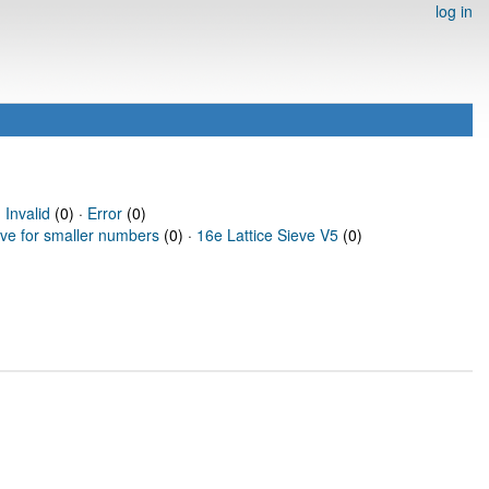
log in
·
Invalid
(0) ·
Error
(0)
eve for smaller numbers
(0) ·
16e Lattice Sieve V5
(0)