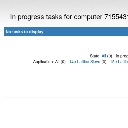
In progress tasks for computer 715543
No tasks to display
State:
All
(0) · In pro
Application: All (0) ·
14e Lattice Sieve
(0) ·
15e Latti