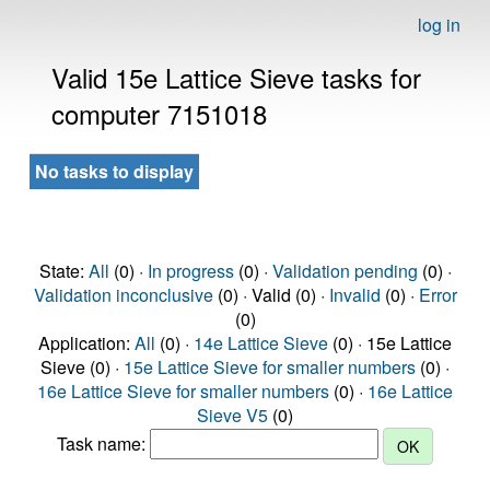
log in
Valid 15e Lattice Sieve tasks for
computer 7151018
No tasks to display
State:
All
(0) ·
In progress
(0) ·
Validation pending
(0) ·
Validation inconclusive
(0) · Valid (0) ·
Invalid
(0) ·
Error
(0)
Application:
All
(0) ·
14e Lattice Sieve
(0) · 15e Lattice
Sieve (0) ·
15e Lattice Sieve for smaller numbers
(0) ·
16e Lattice Sieve for smaller numbers
(0) ·
16e Lattice
Sieve V5
(0)
Task name: