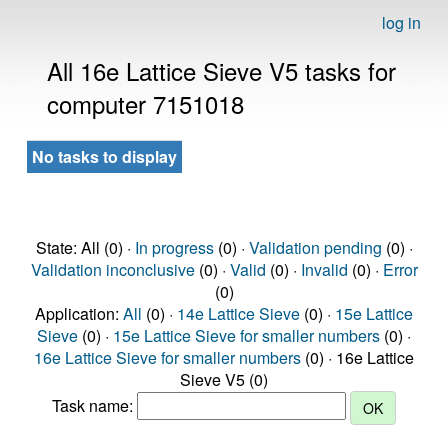
log in
All 16e Lattice Sieve V5 tasks for
computer 7151018
No tasks to display
State: All (0) ·
In progress
(0) ·
Validation pending
(0) ·
Validation inconclusive
(0) ·
Valid
(0) ·
Invalid
(0) ·
Error
(0)
Application:
All
(0) ·
14e Lattice Sieve
(0) ·
15e Lattice
Sieve
(0) ·
15e Lattice Sieve for smaller numbers
(0) ·
16e Lattice Sieve for smaller numbers
(0) · 16e Lattice
Sieve V5 (0)
Task name: